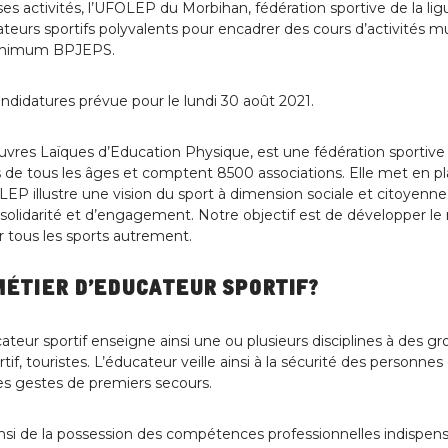
es activités, l’UFOLEP du Morbihan, fédération sportive de la l
teurs sportifs polyvalents pour encadrer des cours d’activités m
 minimum BPJEPS.
ndidatures prévue pour le lundi 30 août 2021.
res Laïques d’Education Physique, est une fédération sportive
e tous les âges et comptent 8500 associations. Elle met en plac
LEP illustre une vision du sport à dimension sociale et citoyenne
de solidarité et d’engagement. Notre objectif est de développer l
r tous les sports autrement.
métier d’educateur sportif?
cateur sportif enseigne ainsi une ou plusieurs disciplines à des g
tif, touristes. L’éducateur veille ainsi à la sécurité des personne
les gestes de premiers secours.
si de la possession des compétences professionnelles indispensa