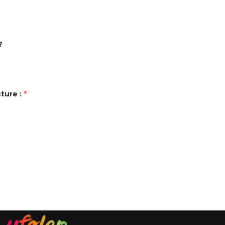
?
ture :
*